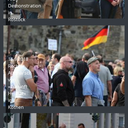
Demonstration
in
Rostock
16.9.2018
Rechter
Aufmarsch
von
»Zukunft
Heimat«
in
Köthen