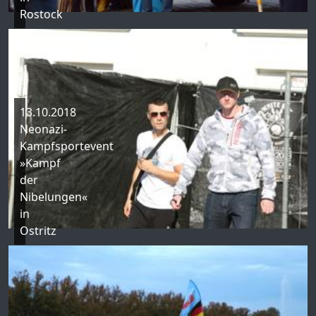
Rostock
13.10.2018
Neonazi-
Kampfsportevent
»Kampf
der
Nibelungen«
in
Ostritz