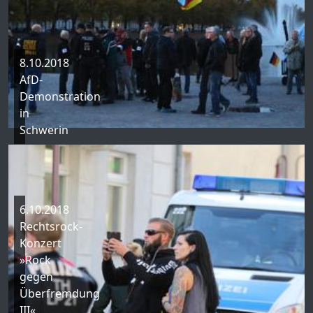
8.10.2018
AfD-
Demonstration
in
Schwerin
6.10.2018
Rechtsrock-
Konzert
»Rock
gegen
Überfremdung
III«