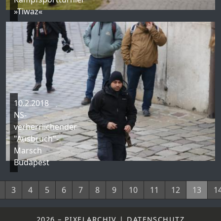
»Tiwaz«
10.2.2018
NS-
verherrlichender
"Ausbruch"-
Marsch
Budapest
3
4
5
6
7
8
9
10
11
12
13
1
2026 – PIXELARCHIV |
DATENSCHUTZ