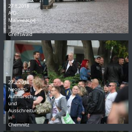
27.8.2018
AfD-
Mahnwache
in
Greifswald
27.8.2018
Neonazi-
Aufmarsch
und
Ausschreitungen
in
Chemnitz