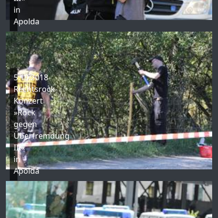
in
Apolda
5.10.2018
Rechtsrock-
Konzert
»Rock
gegen
Überfremdung
III«
in
Apolda