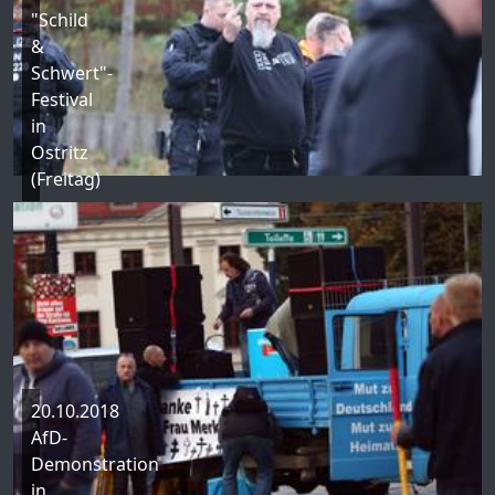
"Schild
&
Schwert"-
Festival
in
Ostritz
(Freitag)
20.10.2018
AfD-
Demonstration
in