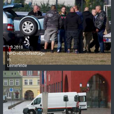
1.9.2018
NPD-»Eichsfeldtag«
in
Leinefelde