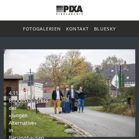
FOTOGALERIEN
KONTAKT
BLUESKY
4.11.2018
Bundeskongress
der
»Jungen
Alternative«
in
Barsinghausen