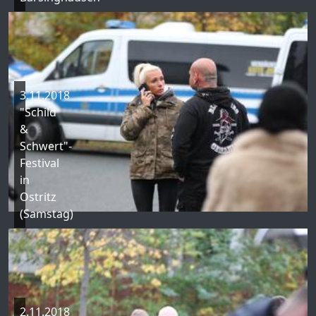
3.11.2018
"Schild
&
Schwert"-
Festival
in
Ostritz
(Samstag)
2.11.2018