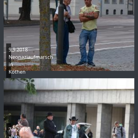
9.9.2018
Neonaziaufmarsch
in
Köthen
7.9.2018
»Pro-