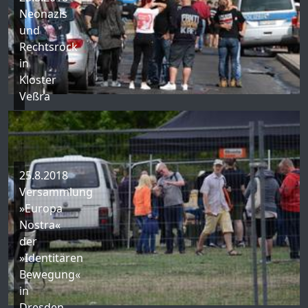
Neonazis
und
Rechtsrock
in
Kloster
Veßra
25.8.2018
Versammlung
»Europa
Nostra«
der
»Identitären
Bewegung«
in
Dresden