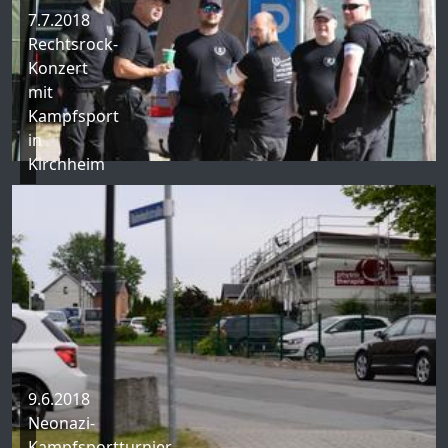
7.7.2018
Rechtsrock-
Konzert
mit
Kampfsport
in
Kirchheim
9.6.2018
Neonazi-
Kampfsportturnier