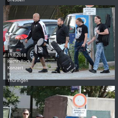
11.8.2018
RechtsRock-
Konzert
in
Thüringen