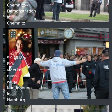
Chemnitz«-
Demonstration
in
Chemnitz
5.9.2018
Elfte
»Merkel-
muss-
weg«-
Kundgebung
in
Hamburg